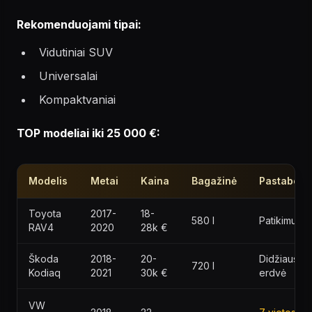
Rekomenduojami tipai:
Vidutiniai SUV
Universalai
Kompaktvaniai
TOP modeliai iki 25 000 €:
Modelis
Metai
Kaina
Bagažinė
Pastabos
Toyota
2017-
18-
580 l
Patikimuma
RAV4
2020
28k €
Škoda
2018-
20-
Didžiausia
720 l
Kodiaq
2021
30k €
erdvė
VW