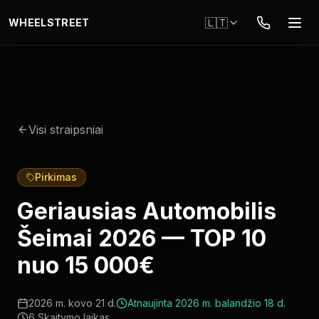
Pereiti į pagrindinį turinį
🇱🇹
WHEELSTREET
Visi straipsniai
Pirkimas
Geriausias Automobilis
Šeimai 2026 — TOP 10
nuo 15 000€
2026 m. kovo 21 d.
Atnaujinta
2026 m. balandžio 18 d.
6
Skaitymo laikas