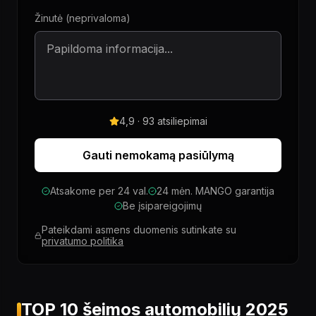
Žinutė (neprivaloma)
4,9 · 93 atsiliepimai
Gauti nemokamą pasiūlymą
Atsakome per 24 val.
24 mėn. MANGO garantija
Be įsipareigojimų
Pateikdami asmens duomenis sutinkate su
privatumo politika
TOP 10 šeimos automobilių 2025