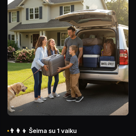
👨‍👩‍👦 Šeima su 1 vaiku