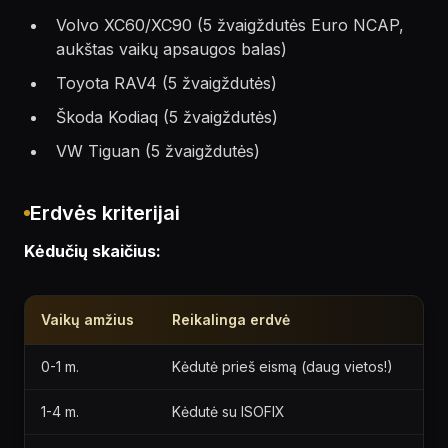
Volvo XC60/XC90 (5 žvaigždutės Euro NCAP,
aukštas vaikų apsaugos balas)
Toyota RAV4 (5 žvaigždutės)
Škoda Kodiaq (5 žvaigždutės)
VW Tiguan (5 žvaigždutės)
Erdvės kriterijai
Kėdučių skaičius:
Vaikų amžius
Reikalinga erdvė
0-1 m.
Kėdutė prieš eismą (daug vietos!)
1-4 m.
Kėdutė su ISOFIX