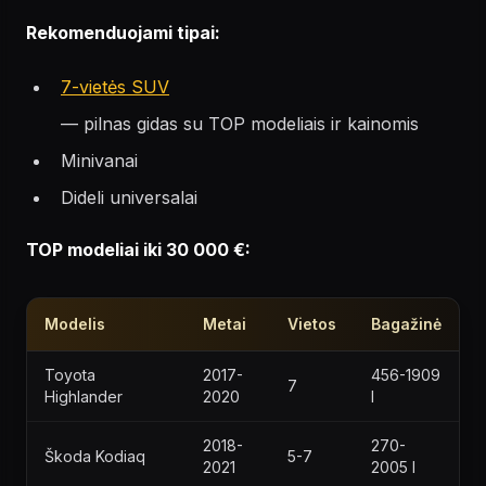
Rekomenduojami tipai:
7-vietės SUV
— pilnas gidas su TOP modeliais ir kainomis
Minivanai
Dideli universalai
TOP modeliai iki 30 000 €:
Modelis
Metai
Vietos
Bagažinė
Toyota
2017-
456-1909
7
Highlander
2020
l
2018-
270-
Škoda Kodiaq
5-7
2021
2005 l