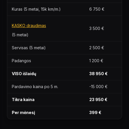
Kuras (5 metai, 15k km/m.)
6 750 €
KASKO draudimas
3 500 €
(5 metai)
Servisas (5 metai)
2 500 €
Padangos
1 200 €
VISO išlaidų
38 950 €
Pardavimo kaina po 5 m.
-15 000 €
Tikra kaina
23 950 €
Per mėnesį
399 €