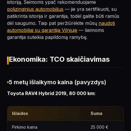
istoriją. Šeimoms ypač rekomenduojame
polizinginius automobilius
— jie yra sertifikuoti, su
patikrinta istorija ir garantija, todėl galite būti ramūs
dėl saugumo. Taip pat peržiūrėkite mūsų
naudoti
automobiliai su garantija Vilniuje
— šeimoms
garantija suteikia papildomą ramybę.
Ekonomika: TCO skaičiavimas
5 metų išlaikymo kaina (pavyzdys)
Toyota RAV4 Hybrid 2019, 80 000 km:
Išlaidos
Suma
Pirkimo kaina
25 000 €