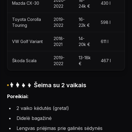
2020-
18-
Mazda CX-30
430 l
2022
24k €
Toyota Corolla
2019-
16-
598 l
Touring
2022
22k €
2018-
14-
VW Golf Variant
611 l
2021
20k €
2019-
13-18k
Škoda Scala
467 l
2022
€
👨‍👩‍👧‍👦 Šeima su 2 vaikais
Poreikiai:
2 vaiko kėdutės (greta!)
Didelė bagažinė
Lengvas priėjimas prie galinės sėdynės