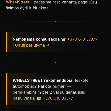
WheelStreet
– padėsime rasti variantą pagal jūsų
šeimos dydį ir biudžetą!
Nemokama konsultacija
☎
+370 610 33377
|
Gauti pasiūlymą →
WHEELSTREET rekomenduoja:
Ieškote
automobilio? Palikite numerį —
perskambinsim per 2 val su geriausiais
pasiūlymais. ☎
+370 610 33377