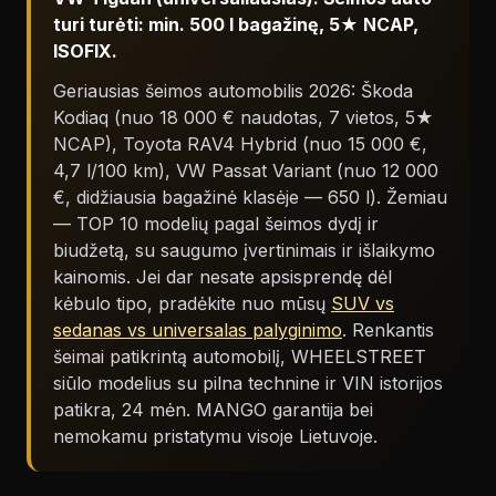
turi turėti: min. 500 l bagažinę, 5★ NCAP,
ISOFIX.
Geriausias šeimos automobilis 2026: Škoda
Kodiaq (nuo 18 000 € naudotas, 7 vietos, 5★
NCAP), Toyota RAV4 Hybrid (nuo 15 000 €,
4,7 l/100 km), VW Passat Variant (nuo 12 000
€, didžiausia bagažinė klasėje — 650 l). Žemiau
— TOP 10 modelių pagal šeimos dydį ir
biudžetą, su saugumo įvertinimais ir išlaikymo
kainomis. Jei dar nesate apsisprendę dėl
kėbulo tipo, pradėkite nuo mūsų
SUV vs
sedanas vs universalas palyginimo
. Renkantis
šeimai patikrintą automobilį, WHEELSTREET
siūlo modelius su pilna technine ir VIN istorijos
patikra, 24 mėn. MANGO garantija bei
nemokamu pristatymu visoje Lietuvoje.