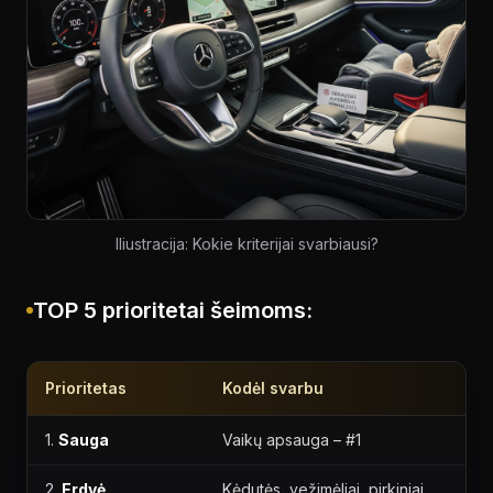
Iliustracija: Kokie kriterijai svarbiausi?
TOP 5 prioritetai šeimoms:
Prioritetas
Kodėl svarbu
1.
Sauga
Vaikų apsauga – #1
2.
Erdvė
Kėdutės, vežimėliai, pirkiniai