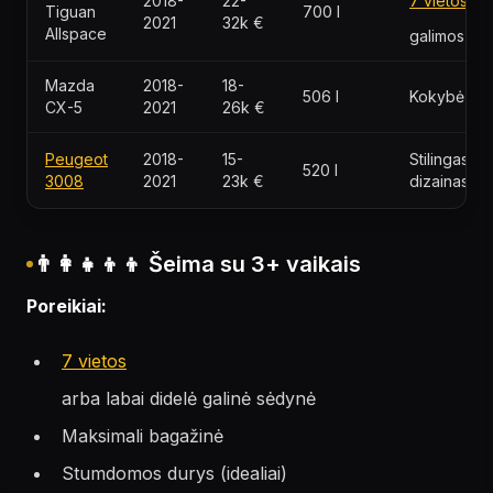
2018-
22-
7 vietos
Tiguan
700 l
2021
32k €
Allspace
galimos
Mazda
2018-
18-
506 l
Kokybė
CX-5
2021
26k €
Peugeot
2018-
15-
Stilingas
520 l
3008
2021
23k €
dizainas
👨‍👩‍👧‍👦‍👦 Šeima su 3+ vaikais
Poreikiai:
7 vietos
arba labai didelė galinė sėdynė
Maksimali bagažinė
Stumdomos durys (idealiai)