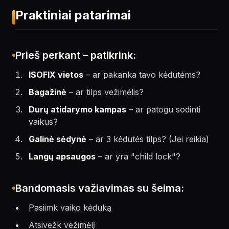
Praktiniai patarimai
Prieš perkant – patikrink:
ISOFIX vietos
– ar pakanka tavo kėdutėms?
Bagažinė
– ar tilps vežimėlis?
Durų atidarymo kampas
– ar patogu sodinti
vaikus?
Galinė sėdynė
– ar 3 kėdutės tilps? (Jei reikia)
Langų apsaugos
– ar yra "child lock"?
Bandomasis važiavimas su šeima:
Pasiimk vaiko kėduką
Atsivežk vežimėlį