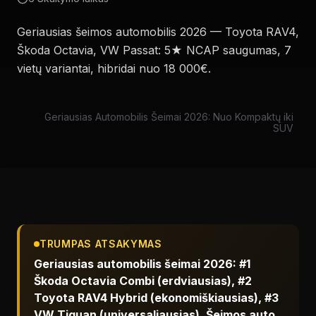
Geriausias šeimos automobilis 2026 — Toyota RAV4,
Škoda Octavia, VW Passat: 5★ NCAP saugumas, 7
vietų variantai, hibridai nuo 18 000€.
Geriausias Automobilis Šeimai 2026: Nuo Kompaktų iki
SUV
TRUMPAS ATSAKYMAS
Geriausias automobilis šeimai 2026: #1
Škoda Octavia Combi (erdviausias), #2
Toyota RAV4 Hybrid (ekonomiškiausias), #3
VW Tiguan (universaliausias). Šeimos auto