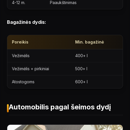
4-12 m.
Paaukštinimas
Bagažinės dydis:
Poreikis
Min. bagažinė
Vežimėlis
400+ l
Vežimėlis + pirkiniai
500+ l
Atostogoms
600+ l
Automobilis pagal šeimos dydį