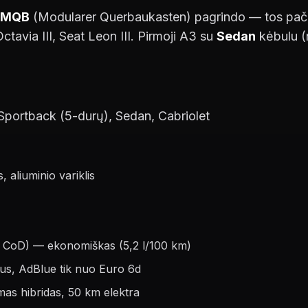
MQB
(Modularer Querbaukasten) pagrindo — tos pač
avia III, Seat Leon III. Pirmoji A3 su
Sedan
kėbulu (
portback (5-durų), Sedan, Cabriolet
aliuminio variklis
, CoD) — ekonomiškas (5,2 l/100 km)
us, AdBlue tik nuo Euro 6d
s hibridas, 50 km elektra