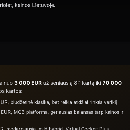
olet, kainos Lietuvoje.
ja nuo
3 000 EUR
už seniausią 8P kartą iki
70 000
os kartos:
 biudžetinė klasika, bet reikia atidžiai rinktis variklį
UR, MQB platforma, geriausias balansas tarp kainos ir
moderniausia, mild hybrid, Virtual Cockpit Plus