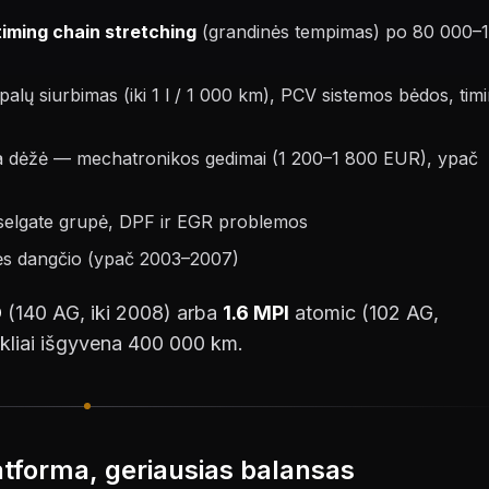
timing chain stretching
(grandinės tempimas) po 80 000–
alų siurbimas (iki 1 l / 1 000 km), PCV sistemos bėdos, tim
a dėžė — mechatronikos gedimai (1 200–1 800 EUR), ypač
eselgate grupė, DPF ir EGR problemos
nės dangčio (ypač 2003–2007)
D
(140 AG, iki 2008) arba
1.6 MPI
atomic (102 AG,
rikliai išgyvena 400 000 km.
forma, geriausias balansas