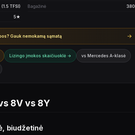
 (1.5 TFSI)
Bagažinė
380 
5★
→
opos? Gauk nemokamą sąmatą
Lizingo įmokos skaičiuoklė →
vs
Mercedes A-klasė
vs 8V vs 8Y
, biudžetinė