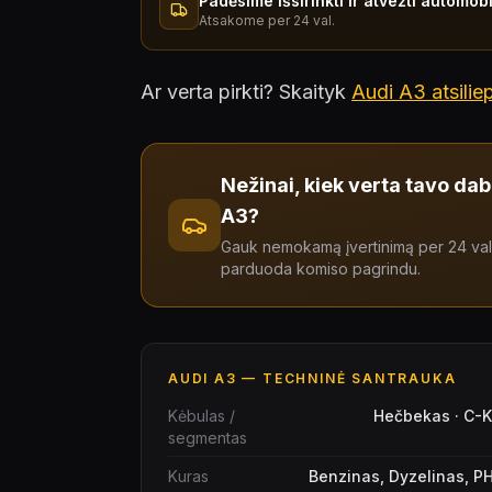
Padėsime išsirinkti ir atvežti automobi
Atsakome per 24 val.
Ar verta pirkti? Skaityk
Audi A3 atsiliep
Nežinai, kiek verta tavo da
A3?
Gauk nemokamą įvertinimą per 24 
parduoda komiso pagrindu.
AUDI A3
— TECHNINĖ SANTRAUKA
Kėbulas /
Hečbekas · C-
segmentas
Kuras
Benzinas, Dyzelinas, P