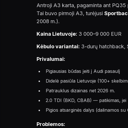
Antroji A3 karta, pagaminta ant PQ35
Tai buvo pirmoji A3, turėjusi
Sportbac
2008 m.).
Kaina Lietuvoje:
3 000–9 000 EUR
Kėbulo variantai:
3-durų hatchback, S
Privalumai:
Pigiausias būdas įeiti į Audi pasaulį
Didelė pasiūla Lietuvoje (100+ skelbi
Patrauklus dizainas net 2026 m.
2.0 TDI (BKD, CBAB) — patikimas, jei 
Pigios atsarginės dalys (dalinamos su 
Problemos: