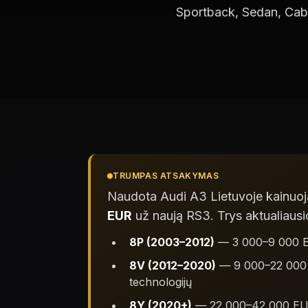
Sportback, Sedan, Cabri
TRUMPAS ATSAKYMAS
Naudota Audi A3 Lietuvoje kainuo
EUR
už naują RS3. Trys aktualiausi
8P (2003–2012)
— 3 000–9 000 EUR,
8V (2012–2020)
— 9 000–22 000 E
technologijų
8Y (2020+)
— 22 000–42 000 EUR, 