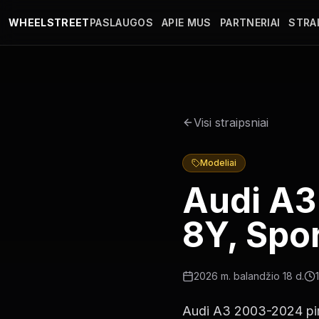
Pereiti į pagrindinį turinį
WHEELSTREET
PASLAUGOS
APIE MUS
PARTNERIAI
STRAI
Visi straipsniai
Modeliai
Audi A3
8Y, Spor
2026 m. balandžio 18 d.
1
Audi A3 2003-2024 pirk