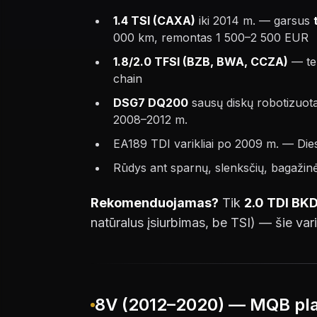
1.4 TSI (CAXA)
iki 2014 m. — garsus
000 km, remontas 1 500–2 500 EUR
1.8/2.0 TFSI (BZB, BWA, CCZA)
— tep
chain
DSG7 DQ200
sausų diskų robotizuot
2008–2012 m.
EA189 TDI varikliai po 2009 m. — Di
Rūdys ant sparnų, slenksčių, bagaži
Rekomenduojamas?
Tik
2.0 TDI BK
natūralus įsiurbimas, be TSI) — šie va
8V (2012–2020) — MQB plat