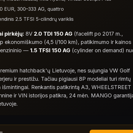
00 EUR, 300–333 AG, quattro
nis 2.5 TFSI 5-cilindrų variklis
 pirkėjų:
8V
2.0 TDI 150 AG
(facelift po 2017 m.,
p ekonomiškumo (4,5 l/100 km), patikimumo ir kainos
benzininio —
1.5 TFSI 150 AG
(cylinder on demand) nu
premium hatchback'ų Lietuvoje, nes sujungia VW Golf
jeru ir prestižu. Tačiau pigiausi 8P modeliai turi rimtų
kia išmintingai. Renkantis patikrintą A3, WHEELSTREET
hnine ir VIN istorijos patikra, 24 mėn. MANGO garantij
tuvoje.