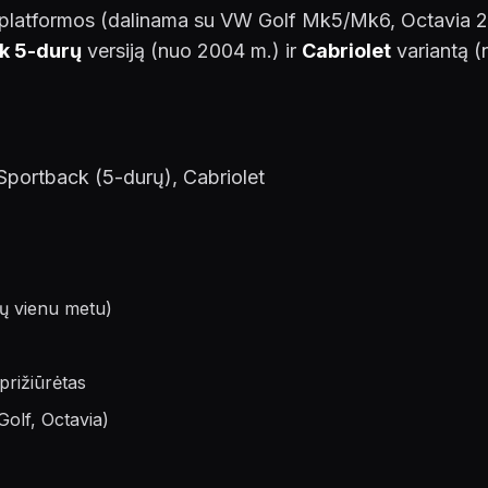
 platformos (dalinama su VW Golf Mk5/Mk6, Octavia 2
k 5-durų
versiją (nuo 2004 m.) ir
Cabriolet
variantą (
portback (5-durų), Cabriolet
mų vienu metu)
prižiūrėtas
Golf, Octavia)