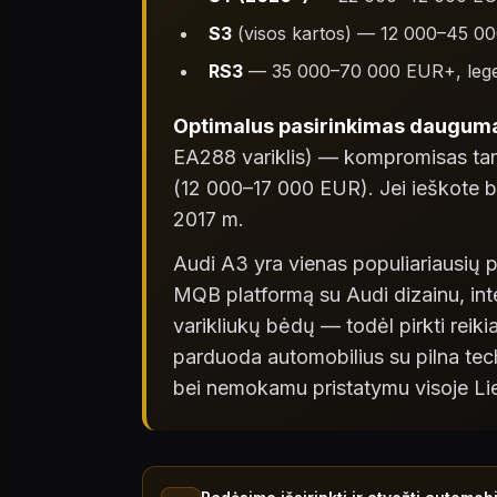
S3
(visos kartos) — 12 000–45 0
RS3
— 35 000–70 000 EUR+, legendi
Optimalus pasirinkimas daugumai
EA288 variklis) — kompromisas tar
(12 000–17 000 EUR). Jei ieškote 
2017 m.
Audi A3 yra vienas populiariausių 
MQB platformą su Audi dizainu, inter
varikliukų bėdų — todėl pirkti rei
parduoda automobilius su pilna tec
bei nemokamu pristatymu visoje Lie