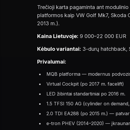
Trečioji karta pagaminta ant modulinio
platformos kaip VW Golf Mk7, Skoda Oct
2013 m.).
Kaina Lietuvoje:
9 000–22 000 EUR
Kėbulo variantai:
3-durų hatchback, S
Privalumai:
MQB platforma — modernus podvozis, 
Virtual Cockpit (po 2017 m. facelift)
LED žibintai standartiniai po 2016 m.
1.5 TFSI 150 AG (cylinder on demand
2.0 TDI EA288 (po 2015 m.) — patvar
e-tron PHEV (2014–2020) — įkraunama