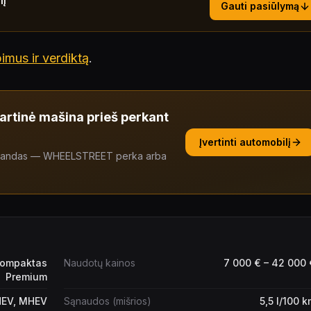
lį
Gauti pasiūlymą
imus ir verdiktą
.
bartinė mašina prieš perkant
Įvertinti automobilį
valandas — WHEELSTREET perka arba
Kompaktas
Naudotų kainos
7 000 € – 42 000 
Premium
HEV, MHEV
Sąnaudos (mišrios)
5,5 l/100 