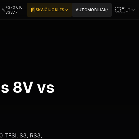
+370 610
🇱🇹
LT
SKAIČIUOKLĖS
AUTOMOBILIAI
33377
s 8V vs
.0 TFSI, S3, RS3,