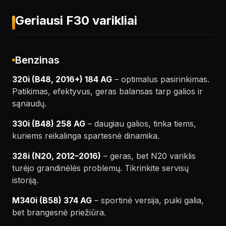
Geriausi F30 varikliai
Benzinas
320i (B48, 2016+) 184 AG
– optimalus pasirinkimas.
Patikimas, efektyvus, geras balansas tarp galios ir
sąnaudų.
330i (B48) 258 AG
– daugiau galios, tinka tiems,
kuriems reikalinga spartesnė dinamika.
328i (N20, 2012–2016)
– geras, bet N20 variklis
turėjo grandinėlės problemų. Tikrinkite servisų
istoriją.
M340i (B58) 374 AG
– sportinė versija, puiki galia,
bet brangesnė priežiūra.