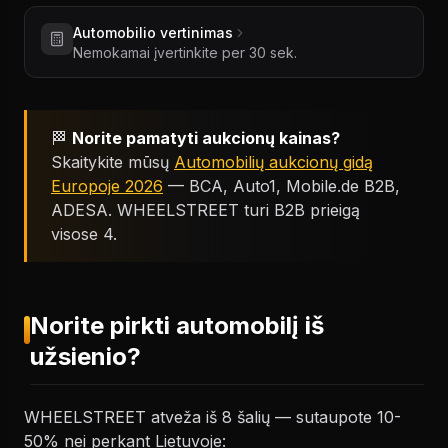
Automobilio vertinimas
Nemokamai įvertinkite per 30 sek.
🏁
Norite pamatyti aukcionų kainas?
Skaitykite mūsų
Automobilių aukcionų gidą
Europoje 2026
— BCA, Auto1, Mobile.de B2B,
ADESA. WHEELSTREET turi B2B prieigą
visose 4.
Norite pirkti automobilį iš
užsienio?
WHEELSTREET atveža iš 8 šalių — sutaupote 10-
50% nei perkant Lietuvoje: