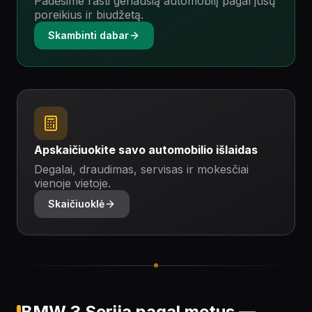
Padėsime rasti geriausią automobilį pagal jūsų
poreikius ir biudžetą.
Skambinti dabar
Apskaičiuokite savo automobilio išlaidas
Degalai, draudimas, servisas ir mokesčiai
vienoje vietoje.
Skaičiuoklė
BMW 3 Serija pagal metus —