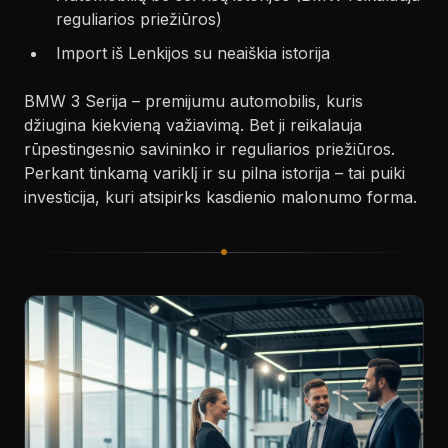
reguliarios priežiūros)
Import iš Lenkijos su neaiškia istorija
BMW 3 Serija – premijumu automobilis, kuris
džiugina kiekvieną važiavimą. Bet ji reikalauja
rūpestingesnio savininko ir reguliarios priežiūros.
Perkant tinkamą variklį ir su pilna istorija – tai puiki
investicija, kuri atsipirks kasdienio malonumo forma.