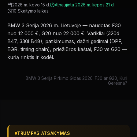
2026 m. kovo 15 d.
Atnaujinta
2026 m. liepos 21 d.
10
Skaitymo laikas
BMW 3 Serija 2026 m. Lietuvoje — naudotas F30
nuo 12 000 €, G20 nuo 22 000 €. Varikliai (320d
B47, 330i B48), patikimumas, dažni gedimai (DPF,
EGR, timing chain), priežiūros kaštai, F30 vs G20 —
kurią rinktis ir kodėl.
BMW 3 Serija Pirkimo Gidas 2026: F30 ar G20, Kuri
Geresnė?
TRUMPAS ATSAKYMAS