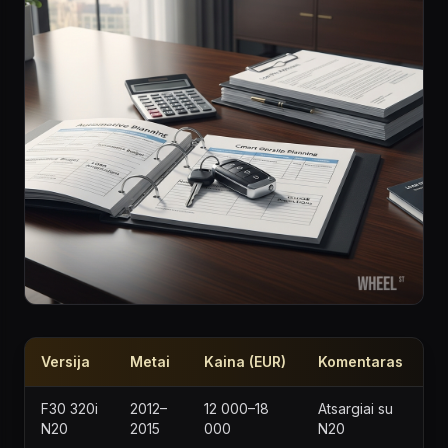
Versija
Metai
Kaina (EUR)
Komentaras
F30 320i
2012–
12 000–18
Atsargiai su
N20
2015
000
N20