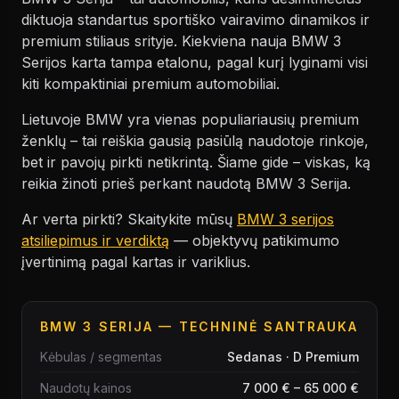
diktuoja standartus sportiško vairavimo dinamikos ir
premium stiliaus srityje. Kiekviena nauja BMW 3
Serijos karta tampa etalonu, pagal kurį lyginami visi
kiti kompaktiniai premium automobiliai.
Lietuvoje BMW yra vienas populiariausių premium
ženklų – tai reiškia gausią pasiūlą naudotoje rinkoje,
bet ir pavojų pirkti netikrintą. Šiame gide – viskas, ką
reikia žinoti prieš perkant naudotą BMW 3 Serija.
Ar verta pirkti? Skaitykite mūsų
BMW 3 serijos
atsiliepimus ir verdiktą
— objektyvų patikimumo
įvertinimą pagal kartas ir variklius.
BMW 3 SERIJA
— TECHNINĖ SANTRAUKA
Kėbulas / segmentas
Sedanas · D Premium
Naudotų kainos
7 000 € – 65 000 €