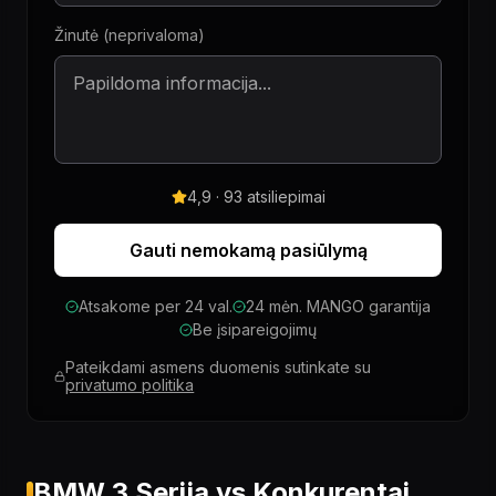
Žinutė (neprivaloma)
4,9 · 93 atsiliepimai
Gauti nemokamą pasiūlymą
Atsakome per 24 val.
24 mėn. MANGO garantija
Be įsipareigojimų
Pateikdami asmens duomenis sutinkate su
privatumo politika
BMW 3 Serija vs Konkurentai