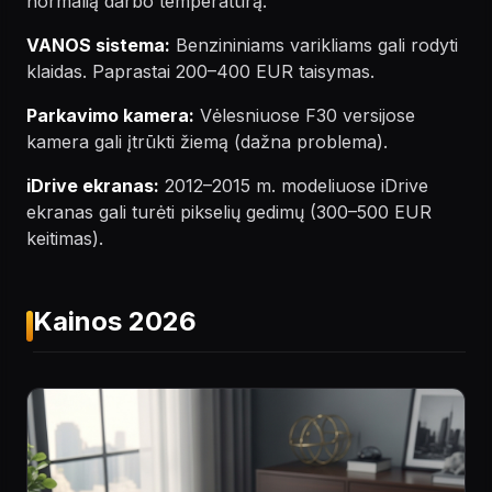
normalią darbo temperatūrą.
VANOS sistema:
Benzininiams varikliams gali rodyti
klaidas. Paprastai 200–400 EUR taisymas.
Parkavimo kamera:
Vėlesniuose F30 versijose
kamera gali įtrūkti žiemą (dažna problema).
iDrive ekranas:
2012–2015 m. modeliuose iDrive
ekranas gali turėti pikselių gedimų (300–500 EUR
keitimas).
Kainos 2026