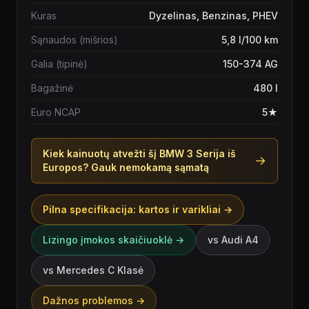
Kuras
Dyzelinas, Benzinas, PHEV
Sąnaudos (mišrios)
5,8 l/100 km
Galia (tipinė)
150-374 AG
Bagažinė
480 l
Euro NCAP
5★
Kiek kainuotų atvežti šį
BMW 3 Serija
iš
→
Europos? Gauk nemokamą sąmatą
Pilna specifikacija: kartos ir varikliai →
Lizingo įmokos skaičiuoklė →
vs
Audi A4
vs
Mercedes C Klasė
Dažnos problemos →