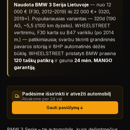
Naudota BMW 3 Serija Lietuvoje
— nuo 12
000 € (F30, 2012–2019) iki 22 000 €+ (G20,
2019+). Populiariausias variantas — 320d (190
AG, ~5,5 l/100 km dyzelio). WHEELSTREET
vertinimu, F30 karta su B47 varikliu (po 2014
m.) — patikimiausia; svarbu tikrinti grandininės
pavaros istoriją ir 8HP automatinės dėžės
būklę. WHEELSTREET pristatyti BMW praeina
120 taškų patikrą
ir gauna
24 mėn. MANGO
garantiją
.
Padėsime išsirinkti ir atvežti automobilį
Atsakome per 24 val.
Gauti pasiūlymą
BMW 3 Serija – tai automobilis, kuris dešimtmečius