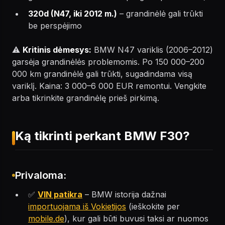
320d (N47, iki 2012 m.)
– grandinėlė gali trūkti
be perspėjimo
⚠️
Kritinis dėmesys:
BMW N47 variklis (2006–2012)
garsėja grandinėlės problemomis. Po 150 000–200
000 km grandinėlė gali trūkti, sugadindama visą
variklį. Kaina: 3 000–6 000 EUR remontui. Vengkite
arba tikrinkite grandinėlę prieš pirkimą.
Ką tikrinti perkant BMW F30?
Privaloma:
✅
VIN patikra
– BMW istorija dažnai
importuojama iš Vokietijos
(ieškokite per
mobile.de
), kur gali būti buvusi taksi ar nuomos