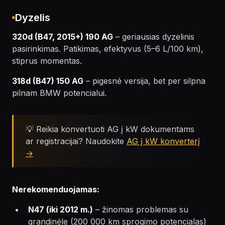
Dyzelis
320d (B47, 2015+) 190 AG
– geriausias dyzelinis
pasirinkimas. Patikimas, efektyvus (5–6 L/100 km),
stiprus momentas.
318d (B47) 150 AG
– pigesnė versija, bet per silpna
pilnam BMW potencialui.
💡 Reikia konvertuoti AG į kW dokumentams
ar registracijai? Naudokite
AG į kW konverterį
→
Nerekomenduojamas:
N47 (iki 2012 m.)
– žinomas problemas su
grandinėle (200 000 km sprogimo potencialas)