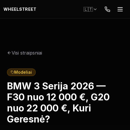
Pereiti į pagrindinį turinį
🇱🇹
WHEELSTREET
Visi straipsniai
Modeliai
BMW 3 Serija 2026 —
F30 nuo 12 000 €, G20
nuo 22 000 €, Kuri
Geresnė?