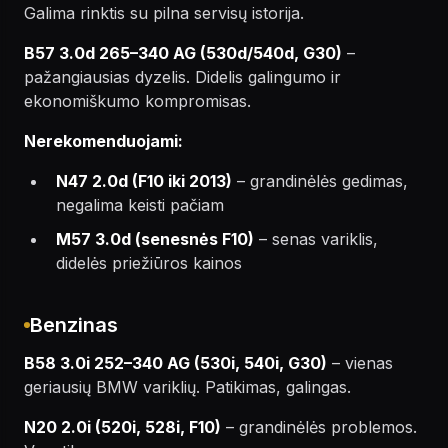
Galima rinktis su pilna servisų istorija.
B57 3.0d 265–340 AG (530d/540d, G30)
–
pažangiausias dyzelis. Didelis galingumo ir
ekonomiškumo kompromisas.
Nerekomenduojami:
N47 2.0d (F10 iki 2013)
– grandinėlės gedimas,
negalima keisti pačiam
M57 3.0d (senesnės F10)
– senas variklis,
didelės priežiūros kainos
Benzinas
B58 3.0i 252–340 AG (530i, 540i, G30)
– vienas
geriausių BMW variklių. Patikimas, galingas.
N20 2.0i (520i, 528i, F10)
– grandinėlės problemos.