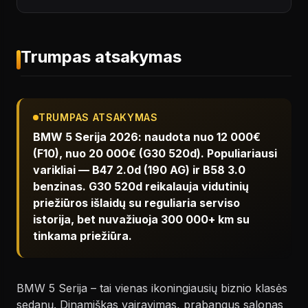
Trumpas atsakymas
TRUMPAS ATSAKYMAS
BMW 5 Serija 2026: naudota nuo 12 000€
(F10), nuo 20 000€ (G30 520d). Populiariausi
varikliai — B47 2.0d (190 AG) ir B58 3.0
benzinas. G30 520d reikalauja vidutinių
priežiūros išlaidų su reguliaria serviso
istorija, bet nuvažiuoja 300 000+ km su
tinkama priežiūra.
BMW 5 Serija – tai vienas ikoningiausių biznio klasės
sedanų. Dinamiškas vairavimas, prabangus salonas