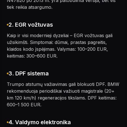
N47B20 po 2013 m. yra patobulinta versija, bet vis
tiek reikia atsargumo.
2. EGR vožtuvas
Kaip ir visi modernieji dyzeliai – EGR vožtuvas gali
užsikimšti. Simptomai: dūmai, prastas pagreitis,
klaidos kodo įspėjimas. Valymas: 100–200 EUR,
keitimas: 300–600 EUR.
3. DPF sistema
Trumpo atstumų važiavimas gali blokuoti DPF. BMW
rekomenduoja periodiškai važiuoti magistrale (20+
km 120 km/h) regeneracijos tikslams. DPF keitimas:
600–1 500 EUR.
4. Valdymo elektronika