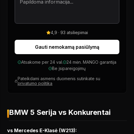
4,9 · 93 atsiliepimai
Gauti nemokamą pasiūlymą
Atsakome per 24 val.
24 mėn. MANGO garantija
Be įsipareigojimų
Pateikdami asmens duomenis sutinkate su
privatumo politika
BMW 5 Serija vs Konkurentai
vs Mercedes E-Klasė (W213):