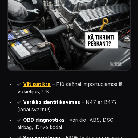
✅
VIN patikra
– F10 dažnai importuojamos iš
Vokietijos, UK
✅
Variklio identifikavimas
– N47 ar B47?
(labai svarbu!)
✅
OBD diagnostika
– variklio, ABS, DSC,
airbag, iDrive kodai
✅
Servisų istorija
– BMW techninė priežiūra