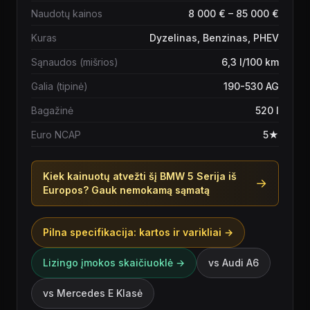
Naudotų kainos
8 000 € – 85 000 €
Kuras
Dyzelinas, Benzinas, PHEV
Sąnaudos (mišrios)
6,3 l/100 km
Galia (tipinė)
190-530 AG
Bagažinė
520 l
Euro NCAP
5★
Kiek kainuotų atvežti šį
BMW 5 Serija
iš
→
Europos? Gauk nemokamą sąmatą
Pilna specifikacija: kartos ir varikliai →
Lizingo įmokos skaičiuoklė →
vs
Audi A6
vs
Mercedes E Klasė