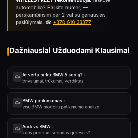
WHEELSTREET rekomenduoja:
Ieškote
automobilio? Palikite numerį —
perskambinsim per 2 val su geriausiais
pasiūlymais. ☎
+370 610 33377
Dažniausiai Užduodami Klausimai
Ar verta pirkti BMW 5 seriją?
privalumai, trūkumai, verdiktas
BMW patikimumas
visų BMW modelių patikimumo analizė
Audi vs BMW
kuris premium sedanas geresnis?