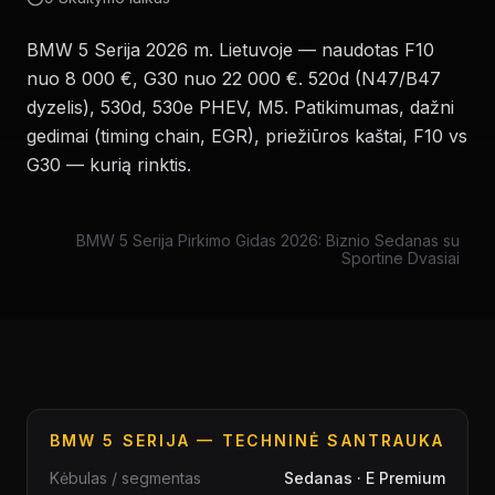
BMW 5 Serija 2026 m. Lietuvoje — naudotas F10
nuo 8 000 €, G30 nuo 22 000 €. 520d (N47/B47
dyzelis), 530d, 530e PHEV, M5. Patikimumas, dažni
gedimai (timing chain, EGR), priežiūros kaštai, F10 vs
G30 — kurią rinktis.
BMW 5 Serija Pirkimo Gidas 2026: Biznio Sedanas su
Sportine Dvasiai
BMW 5 SERIJA
— TECHNINĖ SANTRAUKA
Kėbulas / segmentas
Sedanas · E Premium