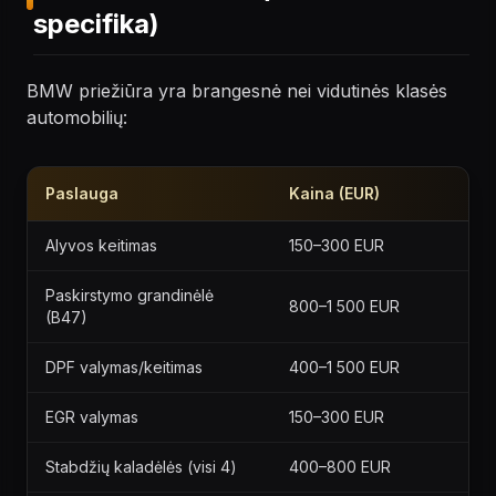
specifika)
BMW priežiūra yra brangesnė nei vidutinės klasės
automobilių:
Paslauga
Kaina (EUR)
Alyvos keitimas
150–300 EUR
Paskirstymo grandinėlė
800–1 500 EUR
(B47)
DPF valymas/keitimas
400–1 500 EUR
EGR valymas
150–300 EUR
Stabdžių kaladėlės (visi 4)
400–800 EUR