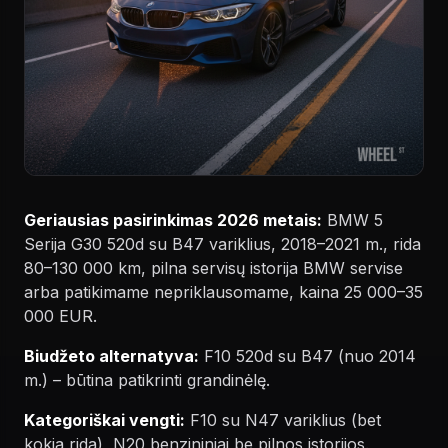
Geriausias pasirinkimas 2026 metais:
BMW 5
Serija G30 520d su B47 variklius, 2018–2021 m., rida
80–130 000 km, pilna servisų istorija BMW servise
arba patikimame nepriklausomame, kaina 25 000–35
000 EUR.
Biudžeto alternatyva:
F10 520d su B47 (nuo 2014
m.) – būtina patikrinti grandinėlę.
Kategoriškai vengti:
F10 su N47 variklius (bet
kokia rida), N20 benzininiai be pilnos istorijos.