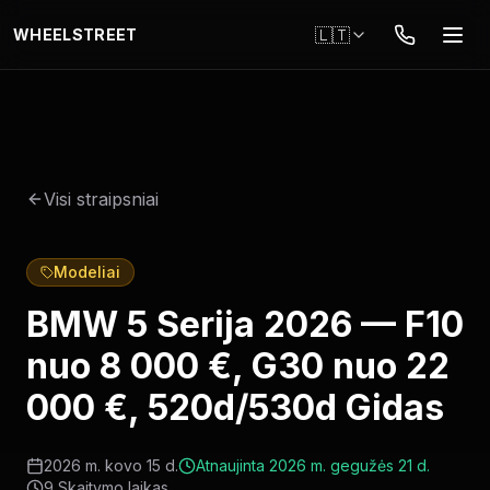
Pereiti į pagrindinį turinį
🇱🇹
WHEELSTREET
Visi straipsniai
Modeliai
BMW 5 Serija 2026 — F10
nuo 8 000 €, G30 nuo 22
000 €, 520d/530d Gidas
2026 m. kovo 15 d.
Atnaujinta
2026 m. gegužės 21 d.
9
Skaitymo laikas