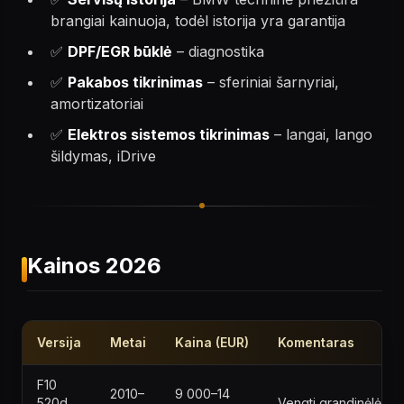
brangiai kainuoja, todėl istorija yra garantija
✅
DPF/EGR būklė
– diagnostika
✅
Pakabos tikrinimas
– sferiniai šarnyriai,
amortizatoriai
✅
Elektros sistemos tikrinimas
– langai, lango
šildymas, iDrive
Kainos 2026
Versija
Metai
Kaina (EUR)
Komentaras
F10
2010–
9 000–14
520d
Vengti grandinėlės