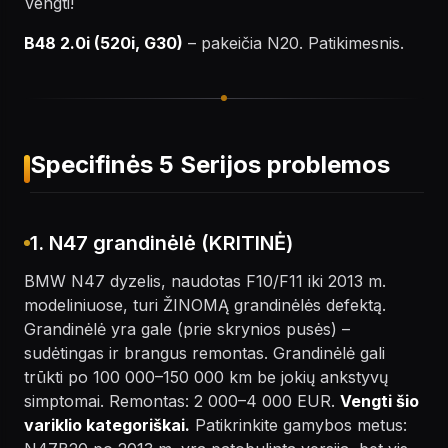
Vengti!
B48 2.0i (520i, G30)
– pakeičia N20. Patikimesnis.
Specifinės 5 Serijos problemos
1. N47 grandinėlė (KRITINĖ)
BMW N47 dyzelis, naudotas F10/F11 iki 2013 m.
modeliniuose, turi ŽINOMĄ grandinėlės defektą.
Grandinėlė yra gale (prie skrynios pusės) –
sudėtingas ir brangus remontas. Grandinėlė gali
trūkti po 100 000–150 000 km be jokių ankstyvų
simptomai. Remontas: 2 000–4 000 EUR.
Vengti šio
variklio kategoriškai.
Patikrinkite gamybos metus: